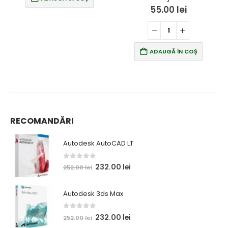
55.00
lei
ADAUGĂ ÎN COȘ
RECOMANDĂRI
Autodesk AutoCAD LT
0
out of 5
Prețul
Prețul
232.00
lei
252.00
lei
inițial
curent
a
este:
Autodesk 3ds Max
fost:
232.00 lei.
252.00 lei.
0
out of 5
Prețul
Prețul
232.00
lei
252.00
lei
inițial
curent