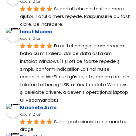
acum 2 luni
Suportul tehnic a fost de mare 
ajutor. Totul a mers repede. Raspunsurile au fost 
clare. De incredere.
Ionut Mucea
acum 2 luni
Eu cu tehnologia le am precum 
baba cu mitraliera, dar de data asta am 
instalat Windows 11 și office foarte repede și 
simplu conform indicațiilor. La final nu se 
conecta la Wi-Fi, nu-l găsea, etc, dar am dat din 
telefon tethering USB, a făcut update Windows 
și celelalte drivere, a devenit operațional laptop 
ul. Recomandat.!
Machete Auto
acum 2 luni
Super profesionisti.recomand cu 
drag!!