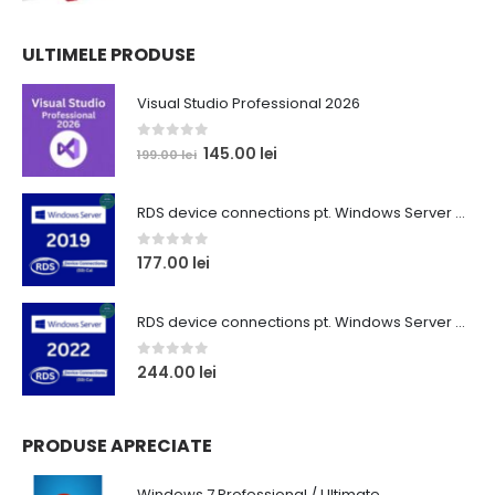
de
289.00 lei
prețuri:
ULTIMELE PRODUSE
99.00 lei
până
Visual Studio Professional 2026
la
129.00 lei
0
out of 5
Prețul
Prețul
145.00
lei
199.00
lei
inițial
curent
a
este:
RDS device connections pt. Windows Server 2019 Standard (50 CAL)
fost:
145.00 lei.
199.00 lei.
0
out of 5
177.00
lei
RDS device connections pt. Windows Server 2022 Standard (50 CAL)
0
out of 5
244.00
lei
PRODUSE APRECIATE
Windows 7 Professional / Ultimate