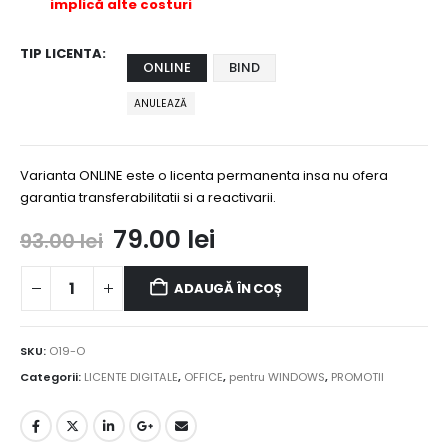
implică alte costuri
TIP LICENTA
ONLINE
BIND
ANULEAZĂ
Varianta ONLINE este o licenta permanenta insa nu ofera
garantia transferabilitatii si a reactivarii.
Prețul
Prețul
79.00
lei
93.00
lei
inițial
curent
a
este:
ADAUGĂ ÎN COȘ
fost:
79.00 lei.
93.00 lei.
SKU:
O19-O
Categorii:
LICENTE DIGITALE
,
OFFICE
,
pentru WINDOWS
,
PROMOTII