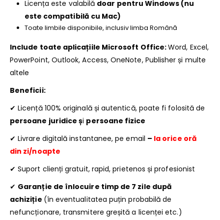
Licența este valabilă
doar pentru Windows (nu
este compatibilă cu Mac)
Toate limbile disponibile, inclusiv limba Română
Include toate aplicațiile Microsoft Office:
Word, Excel,
PowerPoint, Outlook, Access, OneNote, Publisher și multe
altele
Beneficii:
✔ Licență 100% originală și autentică, poate fi folosită de
persoane juridice ș
i
persoane fizice
✔ Livrare digitală instantanee, pe email
–
la orice oră
din zi/noapte
✔ Suport clienți gratuit, rapid, prietenos și profesionist
✔
Garanție de înlocuire timp de 7 zile după
achiziție
(în eventualitatea puțin probabilă de
nefuncționare, transmitere greșită a licenței etc.)