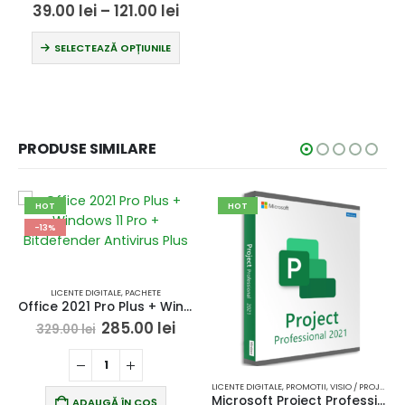
Interval
39.00
lei
–
121.00
lei
de
Acest produs are mai multe variații. Opțiunile pot fi alese în pagina produsului.
prețuri:
SELECTEAZĂ OPȚIUNILE
39.00 lei
până
la
121.00 lei
PRODUSE SIMILARE
HOT
HOT
-13%
LICENTE DIGITALE
,
PACHETE
Office 2021 Pro Plus + Windows 11 Pro + Bitdefender Antivirus Plus
ețul
Prețul
Prețul
285.00
lei
329.00
lei
rent
inițial
curent
te:
a
este:
.00 lei.
fost:
285.00 lei.
329.00 lei.
LICENTE DIGITALE
,
PROMOTII
,
VISIO / PROJECT / VISUAL STUDIO
Microsoft Project Professional 2021 – licenta digitala
ADAUGĂ ÎN COȘ