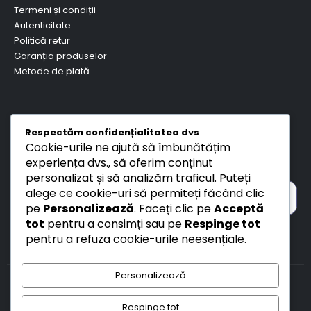
Termeni și condiții
Autenticitate
Politică retur
Garanția produselor
Metode de plată
Respectăm confidențialitatea dvs
Cookie-urile ne ajută să îmbunătățim
experiența dvs., să oferim conținut
personalizat și să analizăm traficul. Puteți
alege ce cookie-uri să permiteți făcând clic
pe
Personalizează
. Faceți clic pe
Acceptă
tot
pentru a consimți sau pe
Respinge tot
pentru a refuza cookie-urile neesențiale.
Personalizează
Copyright © 2026 - DDOLI TECHNOLOGY SRL
Respinge tot