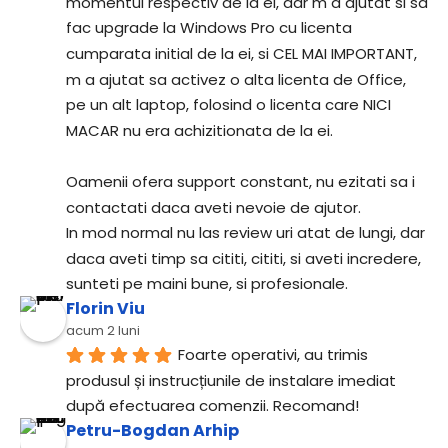
momentul respectiv de la ei, dar m a ajutat si sa 
fac upgrade la Windows Pro cu licenta 
cumparata initial de la ei, si CEL MAI IMPORTANT, 
m a ajutat sa activez o alta licenta de Office, 
pe un alt laptop, folosind o licenta care NICI 
MACAR nu era achizitionata de la ei.
Oamenii ofera support constant, nu ezitati sa i 
contactati daca aveti nevoie de ajutor.
In mod normal nu las review uri atat de lungi, dar 
daca aveti timp sa cititi, cititi, si aveti incredere, 
sunteti pe maini bune, si profesionale.
Florin Viu
acum 2 luni
Foarte operativi, au trimis 
produsul și instrucțiunile de instalare imediat 
după efectuarea comenzii. Recomand!
Petru-Bogdan Arhip