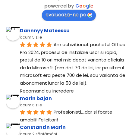
powered by
G
o
o
g
l
e
evaluează-ne pe
Dannnyy Mateescu
acum 5 zile
Am achizitionat pachetul Office 
Pro 2024, procesul de instalare usor si rapid, 
pretul de 10 ori mai mic decat varianta oficiala 
de la Microsoft (am dat 70 de lei, iar pe site-ul 
microsoft era peste 700 de lei, sau varianta de 
abonament lunar la 50 de lei).
Recomand cu incredere
marin bajan
acum 6 zile
Profesionisti....dar si foarte 
amabili! Felicitari!
Constantin Marin
acum 2 săptămâni