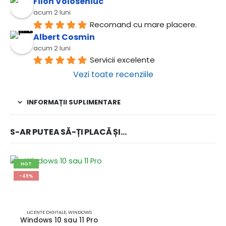
Filon Voloseniuc
acum 2 luni
Recomand cu mare placere.
Albert Cosmin
acum 2 luni
Servicii excelente
Vezi toate recenziile
INFORMAȚII SUPLIMENTARE
S-AR PUTEA SĂ-ȚI PLACĂ ȘI…
HOT
Acest produs are mai multe variații. Opțiunile pot fi alese în pagina produsului.
-49%
LICENTE DIGITALE
,
WINDOWS
Windows 10 sau 11 Pro