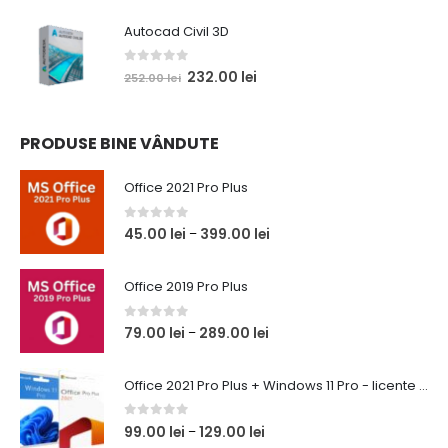
a
este:
Autocad Civil 3D
fost:
232.00 lei.
252.00 lei.
0
out of 5
Prețul
Prețul
232.00
lei
252.00
lei
inițial
curent
a
este:
PRODUSE BINE VÂNDUTE
fost:
232.00 lei.
252.00 lei.
Office 2021 Pro Plus
0
out of 5
Interval
45.00
lei
399.00
lei
–
de
prețuri:
Office 2019 Pro Plus
45.00 lei
până
0
out of 5
Interval
79.00
lei
289.00
lei
–
la
de
399.00 lei
prețuri:
Office 2021 Pro Plus + Windows 11 Pro - licente digitale
79.00 lei
până
0
out of 5
Interval
99.00
lei
129.00
lei
–
la