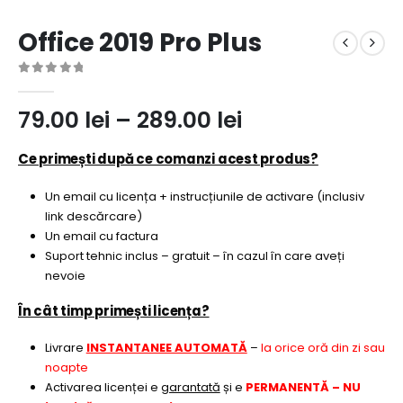
Office 2019 Pro Plus
0
out of 5
Interval
79.00
lei
–
289.00
lei
de
prețuri:
Ce primești după ce comanzi acest produs?
79.00 lei
Un email cu licența + instrucțiunile de activare (inclusiv
până
link descărcare)
la
Un email cu factura
289.00 lei
Suport tehnic inclus – gratuit – în cazul în care aveți
nevoie
În cât timp primești licența?
Livrare
INSTANTANEE AUTOMATĂ
–
la orice oră din zi sau
noapte
Activarea licenței e
garantată
și e
PERMANENTĂ – NU